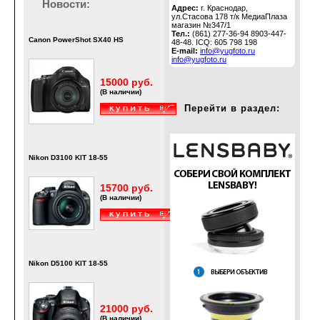
Новости:
Адрес:
г. Краснодар,
ул.Стасова 178 т/к МедиаПлаза
магазин №347/1
Тел.:
(861) 277-36-94 8903-447-
Canon PowerShot SX40 HS
48-48. ICQ: 605 798 198
E-mail:
info@yugfoto.ru
info@yugfoto.ru
15000 руб.
(В наличии)
Перейти в раздел:
Nikon D3100 KIT 18-55
15700 руб.
(В наличии)
Nikon D5100 KIT 18-55
21000 руб.
(В наличии)